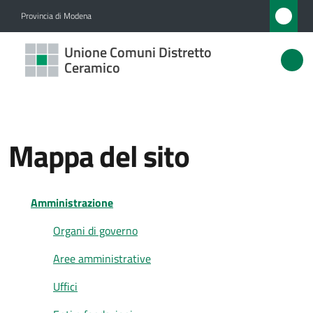
Vai al contenuto
Vai alla navigazione
Vai al footer
Provincia di Modena
Unione
Unione Comuni Distretto
Comuni
Ceramico
Distretto
Ceramico
Mappa del sito
Amministrazione
Amministrazione
Novità
Organi di governo
Servizi
Aree amministrative
Vivere
Uffici
l'Unione