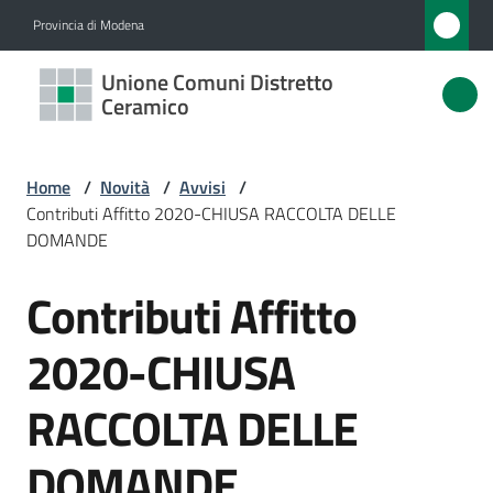
Vai al contenuto
Vai alla navigazione
Vai al footer
Provincia di Modena
Unione
Unione Comuni Distretto
Comuni
Ceramico
Distretto
Ceramico
Home
/
Novità
/
Avvisi
/
Contributi Affitto 2020-CHIUSA RACCOLTA DELLE
DOMANDE
Amministrazione
Contributi Affitto
Salta al contenuto
Novità
2020-CHIUSA
Menu selezionato
Servizi
RACCOLTA DELLE
Vivere
DOMANDE
l'Unione