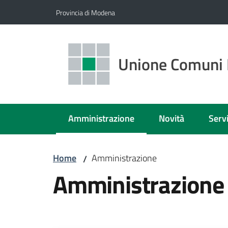
Vai al contenuto
Vai alla navigazione
Vai al footer
Provincia di Modena
Unione Comuni 
Amministrazione
Novità
Servi
Menu selezionato
Home
Amministrazione
/
Amministrazione