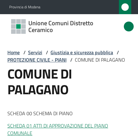
Vai al contenuto
Vai alla navigazione
Vai al footer
Provincia di Modena
Unione
Unione Comuni Distretto
Comuni
Ceramico
Distretto
Ceramico
Home
/
Servizi
/
Giustizia e sicurezza pubblica
/
PROTEZIONE CIVILE - PIANI
/
COMUNE DI PALAGANO
COMUNE DI
Amministrazione
PALAGANO
Novità
Servizi
SCHEDA 00 SCHEMA DI PIANO
Menu selezionato
SCHEDA 01 ATTI DI APPROVAZIONE DEL PIANO
Vivere
COMUNALE
l'Unione