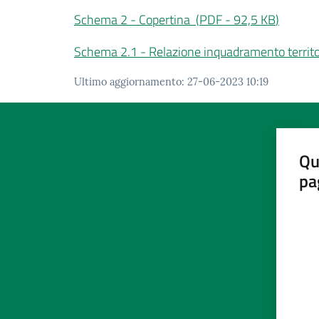
Schema 2 - Copertina
(
PDF
-
92,5 KB
)
Schema 2.1 - Relazione inquadramento territo
Ultimo aggiornamento
:
27-06-2023 10:19
Qu
pa
Valut