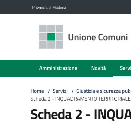
Vai al contenuto
Vai alla navigazione
Vai al footer
Provincia di Modena
Unione Comuni 
Amministrazione
Novità
Servi
Menu
Home
Servizi
Giustizia e sicurezza pub
/
/
Scheda 2 - INQUADRAMENTO TERRITORIALE
Scheda 2 - INQ