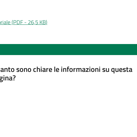
riale
(
PDF
-
26,5 KB
)
anto sono chiare le informazioni su questa
gina?
a da 1 a 5 stelle