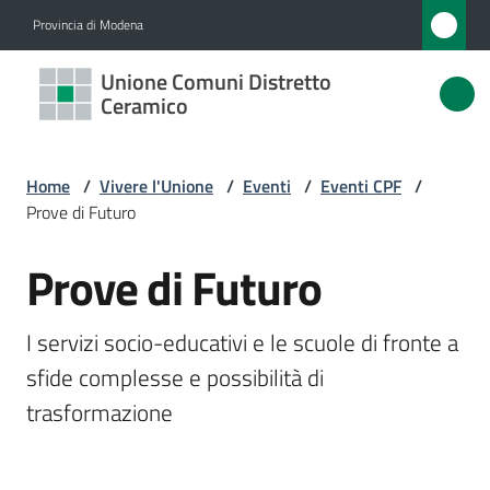
Vai al contenuto
Vai alla navigazione
Vai al footer
Provincia di Modena
Unione
Unione Comuni Distretto
Comuni
Ceramico
Distretto
Ceramico
Home
/
Vivere l'Unione
/
Eventi
/
Eventi CPF
/
Prove di Futuro
Prove di Futuro
Amministrazione
Salta al contenuto
Novità
I servizi socio-educativi e le scuole di fronte a 
sfide complesse e possibilità di 
Servizi
trasformazione
Vivere
l'Unione