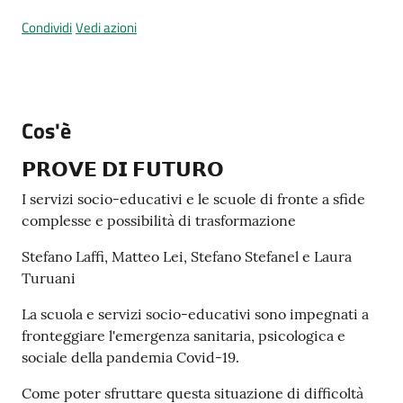
Menu selezionato
Condividi
Vedi azioni
Tutti
gli
Cos'è
argomenti...
𝗣𝗥𝗢𝗩𝗘 𝗗𝗜 𝗙𝗨𝗧𝗨𝗥𝗢
I servizi socio-educativi e le scuole di fronte a sfide
complesse e possibilità di trasformazione
Seguici
su
Stefano Laffi, Matteo Lei, Stefano Stefanel e Laura
Turuani
La scuola e servizi socio-educativi sono impegnati a
fronteggiare l'emergenza sanitaria, psicologica e
sociale della pandemia Covid-19.
Come poter sfruttare questa situazione di difficoltà