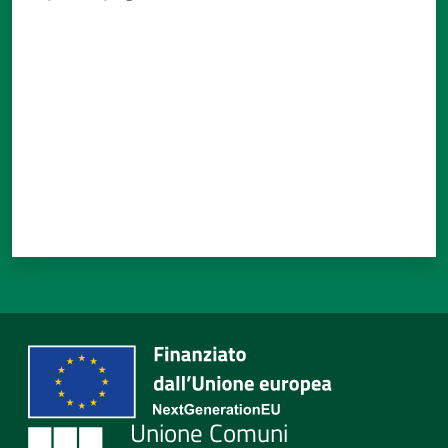
Menu selezionato
Valuta da 1 a 5 stelle
Tutti
gli
argomenti...
Seguici
su