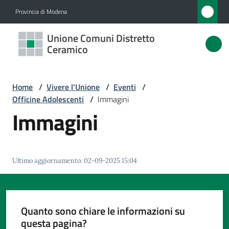
Vai al contenuto
Vai alla navigazione
Vai al footer
Provincia di Modena
Unione
Unione Comuni Distretto
Comuni
Ceramico
Distretto
Ceramico
Home
/
Vivere l'Unione
/
Eventi
/
Officine Adolescenti
/
Immagini
Immagini
Amministrazione
Novità
Ultimo aggiornamento
:
02-09-2025 15:04
Servizi
Quanto sono chiare le informazioni su
Vivere
questa pagina?
l'Unione