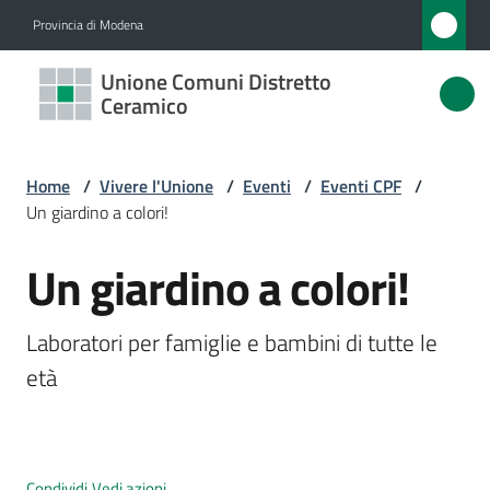
Vai al contenuto
Vai alla navigazione
Vai al footer
Provincia di Modena
Unione
Unione Comuni Distretto
Comuni
Ceramico
Distretto
Ceramico
Home
/
Vivere l'Unione
/
Eventi
/
Eventi CPF
/
Un giardino a colori!
Un giardino a colori!
Amministrazione
Salta al contenuto
Novità
Laboratori per famiglie e bambini di tutte le 
età
Servizi
Vivere
l'Unione
Condividi
Vedi azioni