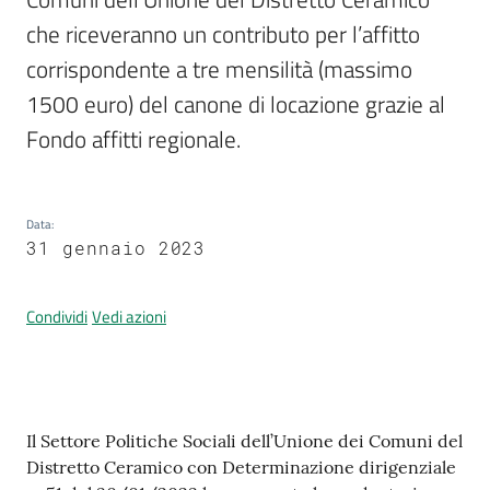
che riceveranno un contributo per l’affitto 
corrispondente a tre mensilità (massimo 
1500 euro) del canone di locazione grazie al 
Tutti
Fondo affitti regionale.
gli
argomenti...
Data
:
31 gennaio 2023
Seguici
su
Condividi
Vedi azioni
Contenuto
Il Settore Politiche Sociali dell’Unione dei Comuni del
Distretto Ceramico con Determinazione dirigenziale