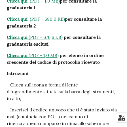
Clicca qui
(
PDF
-
1,0 MB
)
per consultare la
graduatoria 1
Clicca qui
(
PDF
-
680,0 KB
)
per consultare la
graduatoria 2
Clicca qui
(
PDF
-
676,6 KB
)
per consultare la
graduatoria esclusi
Clicca qui
(
PDF
-
1,0 MB
)
per elenco in ordine
crescente del codice di protocollo ricevuto
Istruzioni:
- Clicca sull’icona a forma di lente
d’ingrandimento situata sulla barra degli strumenti,
in alto;
- Inserisci il codice univoco che ti è stato inviato via
mail (comincia con PG....) nel campo di
ricerca appena comparso in cima allo schermo e