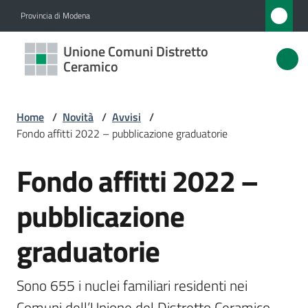
Vai al contenuto
Vai alla navigazione
Vai al footer
Provincia di Modena
Unione
Unione Comuni Distretto
Comuni
Ceramico
Distretto
Ceramico
Home
/
Novità
/
Avvisi
/
Fondo affitti 2022 – pubblicazione graduatorie
Fondo affitti 2022 –
Amministrazione
Salta al contenuto
pubblicazione
Novità
Menu selezionato
graduatorie
Servizi
Vivere
Sono 655 i nuclei familiari residenti nei 
l'Unione
Comuni dell’Unione del Distretto Ceramico 