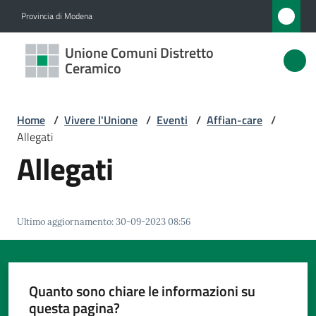
Vai al contenuto
Vai alla navigazione
Vai al footer
Provincia di Modena
Unione
Unione Comuni Distretto
Comuni
Ceramico
Distretto
Ceramico
Home
/
Vivere l'Unione
/
Eventi
/
Affian-care
/
Allegati
Allegati
Amministrazione
Novità
Ultimo aggiornamento
:
30-09-2023 08:56
Servizi
Quanto sono chiare le informazioni su
Vivere
questa pagina?
l'Unione