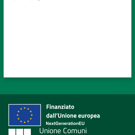
Menu selezionato
Valuta da 1 a 5 stelle
Tutti
gli
argomenti...
Seguici
su