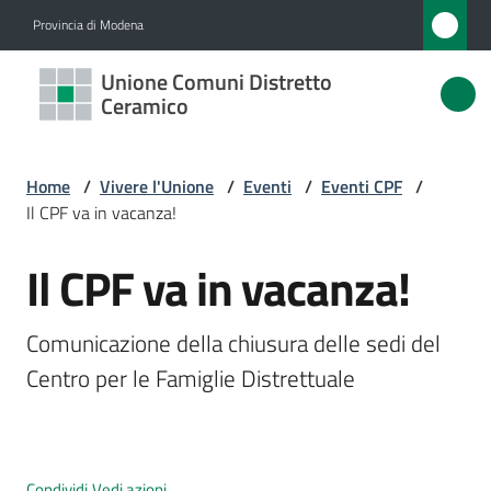
Vai al contenuto
Vai alla navigazione
Vai al footer
Provincia di Modena
Unione
Unione Comuni Distretto
Comuni
Ceramico
Distretto
Ceramico
Home
/
Vivere l'Unione
/
Eventi
/
Eventi CPF
/
Il CPF va in vacanza!
Il CPF va in vacanza!
Amministrazione
Salta al contenuto
Novità
Comunicazione della chiusura delle sedi del 
Centro per le Famiglie Distrettuale
Servizi
Vivere
l'Unione
Condividi
Vedi azioni