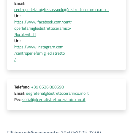
Email
:
centroperlefamiglie.sassuolo@distrettoceramico.mo.it
Url
:
https://www.facebook.com/centr
operlefamigliedistrettoceramico/
?locale=it_IT
Url
:
https://www.instagram.com
/centroperlefamigliedistretto
/
Telefono
:
+39 0536 880598
Email
:
segreteria@distrettoceramico.mo.it
Pec
:
sociali@cert.distrettoceramico.mo.it
Ultimo aggiornamento
:
30-07-2025, 13:00