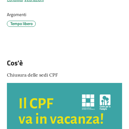
Menu selezionato
Argomenti
Tempo libero
Tutti
gli
argomenti...
Cos'è
Seguici
Chiusura delle sedi CPF
su