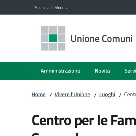
Vai al contenuto
Vai alla navigazione
Vai al footer
Provincia di Modena
Unione Comuni 
Amministrazione
Novità
Servi
Home
Vivere l'Unione
Luoghi
Centr
/
/
/
Salta al contenuto
Centro per le Fami