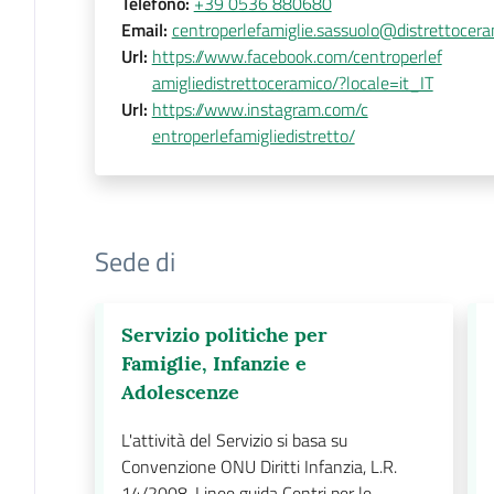
Telefono
:
+39 0536 880680
Email
:
centroperlefamiglie.sassuolo@distrettocera
Url
:
https://www.facebook.com/centroperlef
amigliedistrettoceramico/?locale=it_IT
Url
:
https://www.instagram.com/c
entroperlefamigliedistretto/
Sede di
Servizio politiche per
Famiglie, Infanzie e
Adolescenze
L'attività del Servizio si basa su
Convenzione ONU Diritti Infanzia, L.R.
14/2008, Linee guida Centri per le