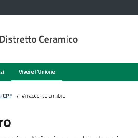
Distretto Ceramico
zi
Vivere l'Unione
Menu selezionato
i CPF
Vi racconto un libro
/
ro