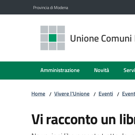
Vai al contenuto
Vai alla navigazione
Vai al footer
Provincia di Modena
Unione Comuni 
Amministrazione
Novità
Servi
Home
Vivere l'Unione
Eventi
Event
/
/
/
Salta al contenuto
Vi racconto un lib