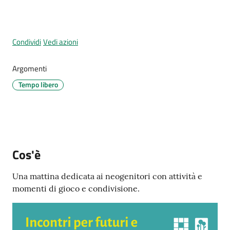
Menu selezionato
Condividi
Vedi azioni
Tutti
Argomenti
gli
argomenti...
Tempo libero
Seguici
su
Cos'è
Una mattina dedicata ai neogenitori con attività e
momenti di gioco e condivisione.