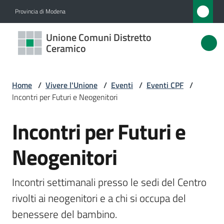
Vai al contenuto
Vai alla navigazione
Vai al footer
Provincia di Modena
Unione
Unione Comuni Distretto
Comuni
Ceramico
Distretto
Ceramico
Home
/
Vivere l'Unione
/
Eventi
/
Eventi CPF
/
Incontri per Futuri e Neogenitori
Incontri per Futuri e
Amministrazione
Salta al contenuto
Neogenitori
Novità
Servizi
Incontri settimanali presso le sedi del Centro 
rivolti ai neogenitori e a chi si occupa del 
Vivere
benessere del bambino.
l'Unione