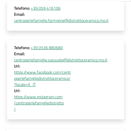
Telefono
:
+39 059 416106
Email
:
centroperlefamiglie.formigine@distrettoceramico.mo.it
Telefono
:
+39 0536 880680
Email
:
centroperlefamiglie.sassuolo@distrettoceramico.mo.it
Url
:
https://www.facebook.com/centr
operlefamigliedistrettoceramico/
?locale=it_IT
Url
:
https://www.instagram.com
/centroperlefamigliedistretto
/