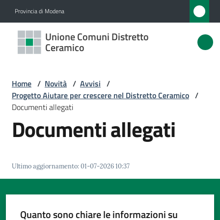
Vai al contenuto
Vai alla navigazione
Vai al footer
Provincia di Modena
Unione
Unione Comuni Distretto
Comuni
Ceramico
Distretto
Ceramico
Home
/
Novità
/
Avvisi
/
Progetto Aiutare per crescere nel Distretto Ceramico
/
Documenti allegati
Documenti allegati
Amministrazione
Novità
Menu selezionato
Ultimo aggiornamento
:
01-07-2026 10:37
Servizi
Vivere
Quanto sono chiare le informazioni su
l'Unione