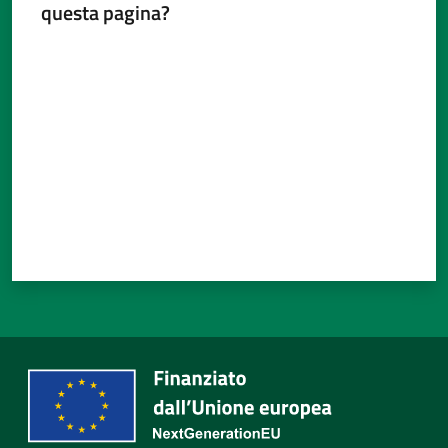
questa pagina?
Valuta da 1 a 5 stelle
Tutti
gli
argomenti...
Seguici
su