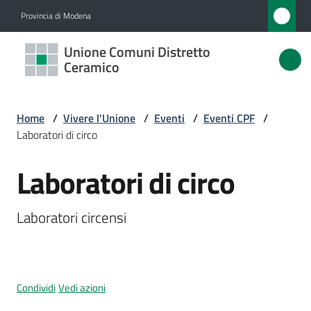
Vai al contenuto
Vai alla navigazione
Vai al footer
Provincia di Modena
Unione
Unione Comuni Distretto
Comuni
Ceramico
Distretto
Ceramico
Home
/
Vivere l'Unione
/
Eventi
/
Eventi CPF
/
Laboratori di circo
Laboratori di circo
Amministrazione
Salta al contenuto
Novità
Laboratori circensi 
Servizi
Vivere
Condividi
Vedi azioni
l'Unione