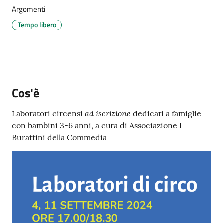
Menu selezionato
Argomenti
Tempo libero
Tutti
gli
argomenti...
Cos'è
ad iscrizione
Laboratori circensi
dedicati a famiglie
Seguici
con bambini 3-6 anni, a cura di Associazione I
su
Burattini della Commedia