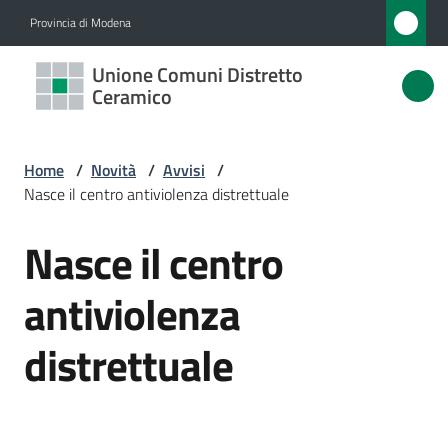
Vai al contenuto
Vai alla navigazione
Vai al footer
Provincia di Modena
Unione
Unione Comuni Distretto
Comuni
Ceramico
Distretto
Ceramico
Home
/
Novità
/
Avvisi
/
Nasce il centro antiviolenza distrettuale
Nasce il centro
Amministrazione
Salta al contenuto
antiviolenza
Novità
Menu selezionato
distrettuale
Servizi
Vivere
l'Unione