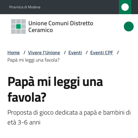
Vai al contenuto
Vai alla navigazione
Vai al footer
Provincia di Modena
Unione
Unione Comuni Distretto
Comuni
Ceramico
Distretto
Ceramico
Home
/
Vivere l'Unione
/
Eventi
/
Eventi CPF
/
Papà mi leggi una favola?
Papà mi leggi una
Amministrazione
Salta al contenuto
favola?
Novità
Servizi
Proposta di gioco dedicata a papà e bambini di 
età 3-6 anni 
Vivere
l'Unione