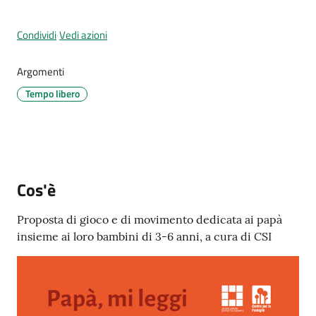
Menu selezionato
Condividi
Vedi azioni
Argomenti
Tutti
Tempo libero
gli
argomenti...
Seguici
Cos'è
su
Proposta di gioco e di movimento dedicata ai papà
insieme ai loro bambini di 3-6 anni, a cura di CSI