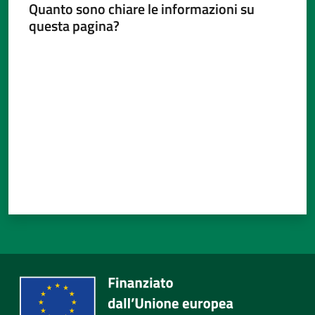
Menu selezionato
Quanto sono chiare le informazioni su
questa pagina?
Valuta da 1 a 5 stelle
Tutti
gli
argomenti...
Seguici
su