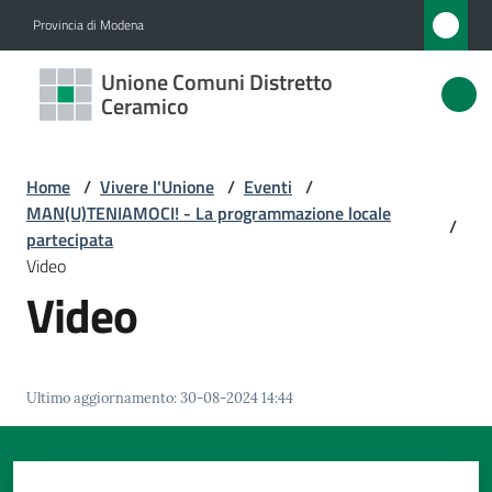
Vai al contenuto
Vai alla navigazione
Vai al footer
Provincia di Modena
Unione
Unione Comuni Distretto
Comuni
Ceramico
Distretto
Ceramico
Home
/
Vivere l'Unione
/
Eventi
/
MAN(U)TENIAMOCI! - La programmazione locale
/
partecipata
Video
Amministrazione
Video
Novità
Servizi
Ultimo aggiornamento
:
30-08-2024 14:44
Vivere
l'Unione