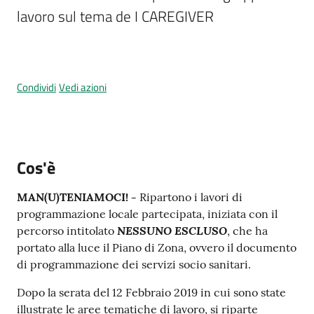
Menu selezionato
lavoro sul tema de I CAREGIVER
Tutti
Condividi
Vedi azioni
gli
argomenti...
Cos'è
Seguici
su
MAN(U)TENIAMOCI! -
Ripartono i lavori di
programmazione locale partecipata, iniziata con il
NESSUNO ESCLUSO
percorso intitolato
, che ha
portato alla luce il Piano di Zona, ovvero il documento
di programmazione dei servizi socio sanitari.
Dopo la serata del 12 Febbraio 2019 in cui sono state
illustrate le aree tematiche di lavoro, si riparte