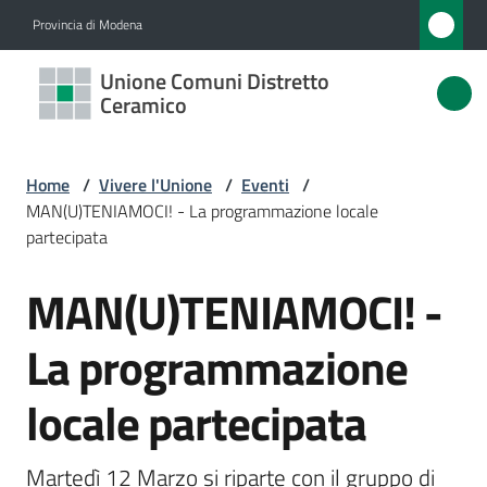
Vai al contenuto
Vai alla navigazione
Vai al footer
Provincia di Modena
Unione
Unione Comuni Distretto
Comuni
Ceramico
Distretto
Ceramico
Home
/
Vivere l'Unione
/
Eventi
/
MAN(U)TENIAMOCI! - La programmazione locale
partecipata
Amministrazione
MAN(U)TENIAMOCI! -
Salta al contenuto
Novità
La programmazione
Servizi
locale partecipata
Vivere
l'Unione
Martedì 12 Marzo si riparte con il gruppo di 