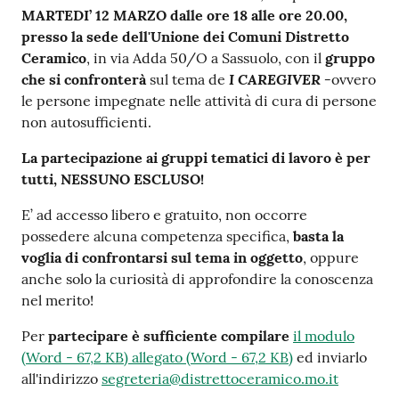
MARTEDI’ 12 MARZO dalle ore 18 alle ore 20.00,
presso la sede dell'Unione dei Comuni Distretto
Ceramico
, in via Adda 50/O a Sassuolo, con il
gruppo
I CAREGIVER -
che si confronterà
sul tema de
ovvero
le persone impegnate nelle attività di cura di persone
non autosufficienti.
La partecipazione ai gruppi tematici di lavoro è per
tutti, NESSUNO ESCLUSO!
E’ ad accesso libero e gratuito, non occorre
possedere alcuna competenza specifica,
basta la
voglia di confrontarsi sul tema in oggetto
, oppure
anche solo la curiosità di approfondire la conoscenza
nel merito!
Per
partecipare è sufficiente compilare
il modulo
(
Word
-
67,2 KB
)
allegato
(
Word
-
67,2 KB
)
ed inviarlo
all'indirizzo
segreteria@distrettoceramico.mo.it