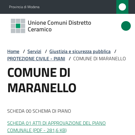
Vai al contenuto
Vai alla navigazione
Vai al footer
Provincia di Modena
Unione
Unione Comuni Distretto
Comuni
Ceramico
Distretto
Ceramico
Home
/
Servizi
/
Giustizia e sicurezza pubblica
/
PROTEZIONE CIVILE - PIANI
/
COMUNE DI MARANELLO
COMUNE DI
Amministrazione
MARANELLO
Novità
Servizi
SCHEDA 00 SCHEMA DI PIANO
Menu selezionato
SCHEDA 01 ATTI DI APPROVAZIONE DEL PIANO
Vivere
COMUNALE
(
PDF
-
281,6 KB
)
l'Unione