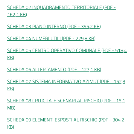
SCHEDA 02 INQUADRAMENTO TERRITORIALE
(
PDF
-
162,1 KB
)
SCHEDA 03 PIANO INTERNO
(
PDF
-
355,2 KB
)
Tutti
SCHEDA 04 NUMERI UTILI
(
PDF
-
229,8 KB
)
gli
argomenti...
SCHEDA 05 CENTRO OPERATIVO COMUNALE
(
PDF
-
518,4
KB
)
SCHEDA 06 ALLERTAMENTO
(
PDF
-
127,1 KB
)
Seguici
su
SCHEDA 07 SISTEMA INFORMATIVO AZIMUT
(
PDF
-
152,3
KB
)
SCHEDA 08 CRITICITA' E SCENARI AL RISCHIO
(
PDF
-
15,1
MB
)
SCHEDA 09 ELEMENTI ESPOSTI AL RISCHIO
(
PDF
-
304,2
KB
)