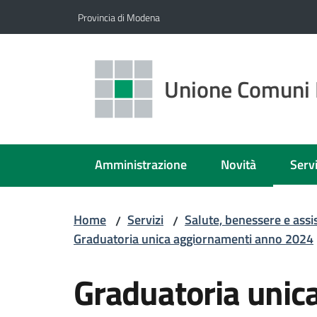
Vai al contenuto
Vai alla navigazione
Vai al footer
Provincia di Modena
Unione Comuni 
Amministrazione
Novità
Servi
Menu
Home
Servizi
Salute, benessere e assi
/
/
Graduatoria unica aggiornamenti anno 2024
Graduatoria unic