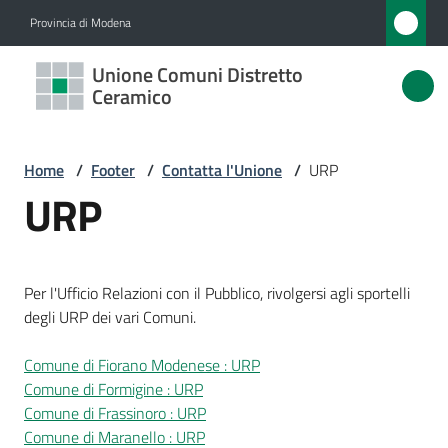
Vai al contenuto
Vai alla navigazione
Vai al footer
Provincia di Modena
Unione
Unione Comuni Distretto
Comuni
Ceramico
Distretto
Ceramico
Home
/
Footer
/
Contatta l'Unione
/
URP
URP
Amministrazione
Per l'Ufficio Relazioni con il Pubblico, rivolgersi agli sportelli
Novità
degli URP dei vari Comuni.
Servizi
Comune di Fiorano Modenese : URP
Comune di Formigine : URP
Vivere
Comune di Frassinoro : URP
l'Unione
Comune di Maranello : URP