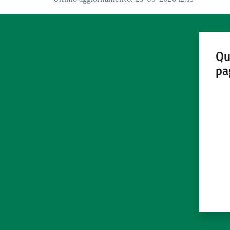
Qu
pa
Valut