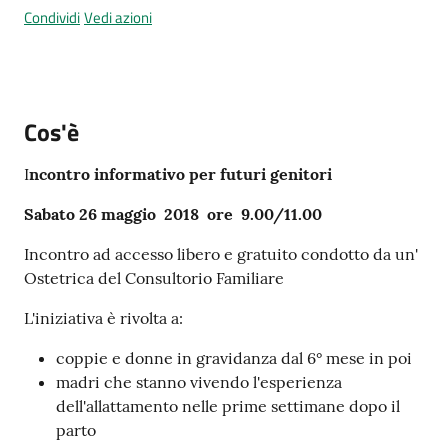
Condividi
Vedi azioni
Tutti
Cos'è
gli
argomenti...
I
ncontro informativo per futuri genitori
Sabato 26 maggio 2018 ore 9.00/11.00
Seguici
Incontro ad accesso libero e gratuito condotto da un'
su
Ostetrica del Consultorio Familiare
L'iniziativa è rivolta a:
coppie e donne in gravidanza dal 6° mese in poi
madri che stanno vivendo l'esperienza
dell'allattamento nelle prime settimane dopo il
parto