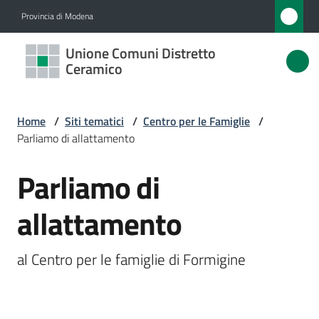
Vai al contenuto
Vai alla navigazione
Vai al footer
Provincia di Modena
Unione
Unione Comuni Distretto
Comuni
Ceramico
Distretto
Ceramico
Home
/
Siti tematici
/
Centro per le Famiglie
/
Parliamo di allattamento
Parliamo di
Amministrazione
Salta al contenuto
allattamento
Novità
Servizi
al Centro per le famiglie di Formigine
Vivere
l'Unione