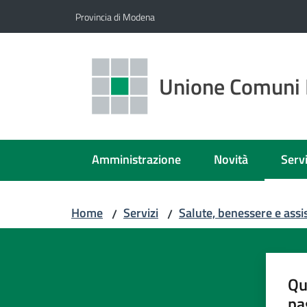
Vai al contenuto
Vai alla navigazione
Vai al footer
Provincia di Modena
Unione Comuni 
Amministrazione
Novità
Servi
Menu
Home
Servizi
Salute, benessere e assi
/
/
Qu
pa