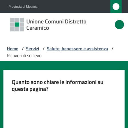
Vai al contenuto
Vai alla navigazione
Vai al footer
Provincia di Modena
Unione
Unione Comuni Distretto
Comuni
Ceramico
Distretto
Ceramico
Home
/
Servizi
/
Salute, benessere e assistenza
/
Ricoveri di sollievo
Amministrazione
Quanto sono chiare le informazioni su
Novità
questa pagina?
Valuta da 1 a 5 stelle
Servizi
Menu selezionato
Vivere
l'Unione