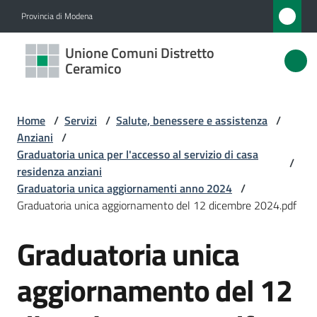
Vai al contenuto
Vai alla navigazione
Vai al footer
Provincia di Modena
Unione
Unione Comuni Distretto
Comuni
Ceramico
Distretto
Ceramico
Home
/
Servizi
/
Salute, benessere e assistenza
/
Anziani
/
Graduatoria unica per l'accesso al servizio di casa
/
residenza anziani
Amministrazione
Graduatoria unica aggiornamenti anno 2024
/
Graduatoria unica aggiornamento del 12 dicembre 2024.pdf
Novità
Graduatoria unica
Servizi
Menu selezionato
aggiornamento del 12
Vivere
l'Unione