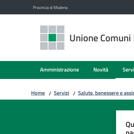
Vai al contenuto
Vai alla navigazione
Vai al footer
Provincia di Modena
Unione Comuni 
Amministrazione
Novità
Servi
Menu
Home
Servizi
Salute, benessere e assi
/
/
Qu
pa