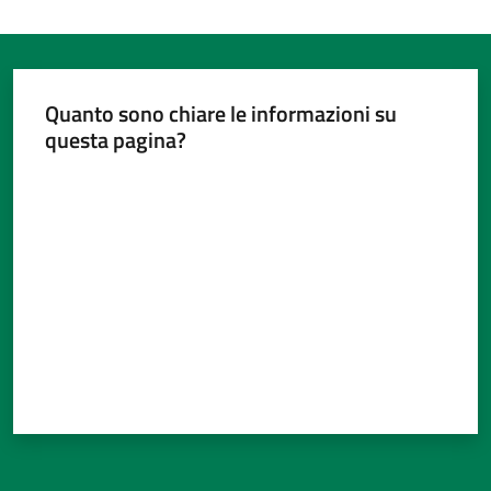
Quanto sono chiare le informazioni su
Tutti
questa pagina?
gli
argomenti...
Valuta da 1 a 5 stelle
Seguici
su