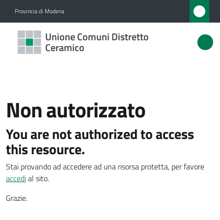
Vai al contenuto
Vai alla navigazione
Vai al footer
Provincia di Modena
Unione
Unione Comuni Distretto
Comuni
Ceramico
Distretto
Ceramico
Non autorizzato
Amministrazione
You are not authorized to access
this resource.
Novità
Menu selezionato
Stai provando ad accedere ad una risorsa protetta, per favore
Servizi
accedi
al sito.
Grazie.
Vivere
l'Unione