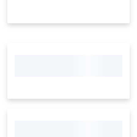
Tutti
gli
argomenti...
Menu selezionato
Seguici
su