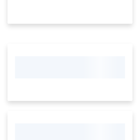
Tutti
gli
argomenti...
Menu selezionato
Seguici
su