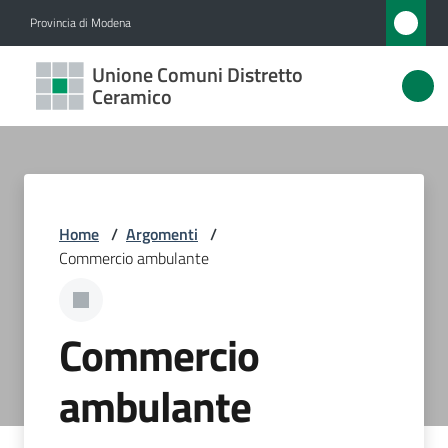
Vai al contenuto
Vai alla navigazione
Vai al footer
Provincia di Modena
Unione
Unione Comuni Distretto
Comuni
Ceramico
Distretto
Ceramico
Home
/
Argomenti
/
Amministrazione
Commercio ambulante
Novità
Commercio
Servizi
ambulante
Vivere
l'Unione