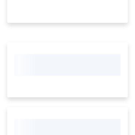
Tutti
gli
argomenti...
Menu selezionato
Seguici
su