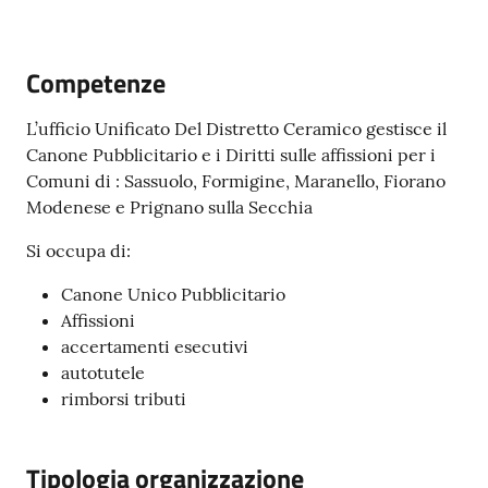
Competenze
Tutti
L’ufficio Unificato Del Distretto Ceramico gestisce il
gli
Canone Pubblicitario e i Diritti sulle affissioni per i
argomenti...
Comuni di : Sassuolo, Formigine, Maranello, Fiorano
Modenese e Prignano sulla Secchia
Si occupa di:
Seguici
su
Canone Unico Pubblicitario
Affissioni
accertamenti esecutivi
autotutele
rimborsi tributi
Tipologia organizzazione