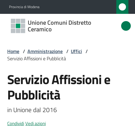
Vai al contenuto
Vai alla navigazione
Vai al footer
Provincia di Modena
Unione
Unione Comuni Distretto
Comuni
Ceramico
Distretto
Ceramico
Home
/
Amministrazione
/
Uffici
/
Servizio Affissioni e Pubblicità
Servizio Affissioni e
Amministrazione
Salta al contenuto
Menu selezionato
Pubblicità
Novità
Servizi
in Unione dal 2016
Menu selezionato
Vivere
Condividi
Vedi azioni
l'Unione