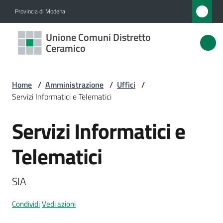
Vai al contenuto
Vai alla navigazione
Vai al footer
Provincia di Modena
Unione
Unione Comuni Distretto
Comuni
Ceramico
Distretto
Ceramico
Home
/
Amministrazione
/
Uffici
/
Servizi Informatici e Telematici
Servizi Informatici e
Amministrazione
Salta al contenuto
Menu selezionato
Telematici
Novità
Servizi
SIA
Menu selezionato
Vivere
Condividi
Vedi azioni
l'Unione