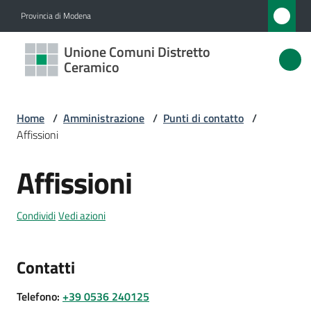
Vai al contenuto
Vai alla navigazione
Vai al footer
Provincia di Modena
Unione
Unione Comuni Distretto
Comuni
Ceramico
Distretto
Ceramico
Home
/
Amministrazione
/
Punti di contatto
/
Affissioni
Affissioni
Amministrazione
Salta al contenuto
Menu selezionato
Novità
Condividi
Vedi azioni
Servizi
Contatti
Vivere
Telefono
:
+39 0536 240125
l'Unione