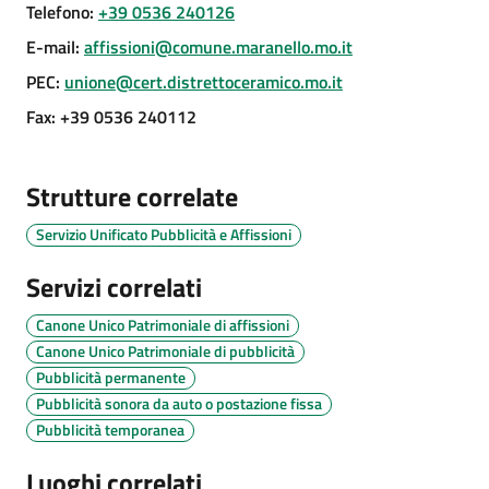
Telefono
:
+39 0536 240126
E-mail
:
affissioni@comune.maranello.mo.it
PEC
:
unione@cert.distrettoceramico.mo.it
Fax
:
+39 0536 240112
Tutti
gli
argomenti...
Strutture correlate
Servizio Unificato Pubblicità e Affissioni
Seguici
Servizi correlati
su
Canone Unico Patrimoniale di affissioni
Canone Unico Patrimoniale di pubblicità
Pubblicità permanente
Pubblicità sonora da auto o postazione fissa
Pubblicità temporanea
Luoghi correlati