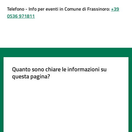
Telefono
- Info per eventi in Comune di Frassinoro
:
+39
0536 971811
Tutti
gli
argomenti...
Quanto sono chiare le informazioni su
Seguici
questa pagina?
su
Valuta da 1 a 5 stelle