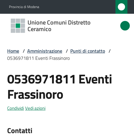
Vai al contenuto
Vai alla navigazione
Vai al footer
Provincia di Modena
Unione
Unione Comuni Distretto
Comuni
Ceramico
Distretto
Ceramico
Home
/
Amministrazione
/
Punti di contatto
/
0536971811 Eventi Frassinoro
0536971811 Eventi
Amministrazione
Salta al contenuto
Menu selezionato
Frassinoro
Novità
Servizi
Condividi
Vedi azioni
Vivere
Contatti
l'Unione