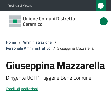
Vai al contenuto
Vai alla navigazione
Vai al footer
Provincia di Modena
Unione
Unione Comuni Distretto
Comuni
Ceramico
Distretto
Ceramico
Home
/
Amministrazione
/
Personale Amministrativo
/
Giuseppina Mazzarella
Giuseppina Mazzarella
Amministrazione
Salta al contenuto
Menu selezionato
Novità
Dirigente UOTP Paggerie Bene Comune
Servizi
Condividi
Vedi azioni
Vivere
l'Unione