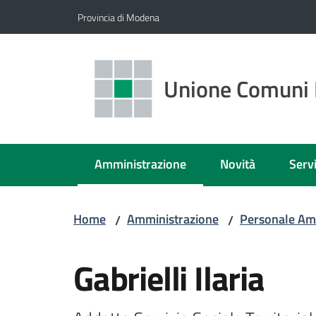
Vai al contenuto
Vai alla navigazione
Vai al footer
Provincia di Modena
Unione Comuni 
Amministrazione
Novità
Servi
Menu selezionato
Home
Amministrazione
Personale Am
/
/
Salta al contenuto
Gabrielli Ilaria